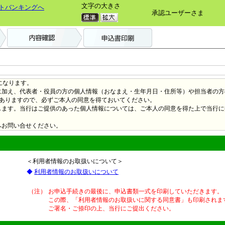
文字の大きさ
トバンキングへ
承認ユーザーさま
になります。
に加え、代表者・役員の方の個人情報（おなまえ・生年月日・住所等）や担当者の方
がありますので、必ずご本人の同意を得ておいてください。
します。当行はご提供のあった個人情報については、ご本人の同意を得た上で当行に
へお問い合せください。
＜利用者情報のお取扱いについて＞
◆
利用者情報のお取扱いについて
（注）
お申込手続きの最後に、申込書類一式を印刷していただきます。
この際、「利用者情報のお取扱いに関する同意書」も印刷されま
ご署名・ご捺印の上、当行にご提出ください。