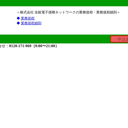
＜株式会社 全銀電子債権ネットワークの業務規程・業務規程細則＞
◆
業務規程
◆
業務規程細則
べての内容について、同意します。
合せ：
0120-171-969（9:00〜21:00）