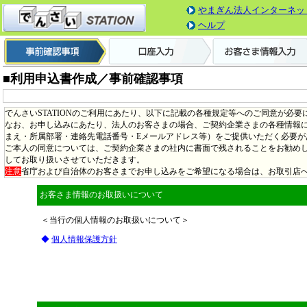
やまぎん法人インターネッ
ヘルプ
■利用申込書作成／事前確認事項
でんさいSTATIONのご利用にあたり、以下に記載の各種規定等へのご同意が必要
なお、お申し込みにあたり、法人のお客さまの場合、ご契約企業さまの各種情報
まえ・所属部署・連絡先電話番号・Eメールアドレス等）をご提供いただく必要
ご本人の同意については、ご契約企業さまの社内に書面で残されることをお勧め
してお取り扱いさせていただきます。
注意
省庁および自治体のお客さまでお申し込みをご希望になる場合は、お取引店
お客さま情報のお取扱いについて
＜当行の個人情報のお取扱いについて＞
◆
個人情報保護方針