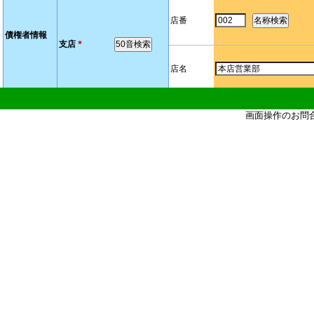
店番
債権者情報
支店
*
店名
科目／口座番号
*
（半角7文
画面操作のお問
利用者番号
※
123456AB7
法人名／個人事業者名カ
モミジシヨウテン
ナ
※
法人名／個人事業者名
※
もみじ商店
エラー情報
取引先コード１
取引先コード２
メモ
グループ１
グループ２
グループ情報
グループ３