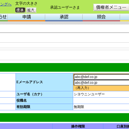
文字の大きさ
キングへ
承認ユーザーさま
Eメールアドレス
（再入力）
ユーザ名（カナ）
シヨウニンユーザー
役職名
有効期限
無期限
操作権限
口座別