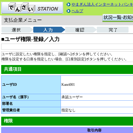
やまぎん法人インターネットバン
ヘルプ
支払企業メニュー
■ユーザ権限‐登録／入力
ユーザに設定したい権限を指定し、[確認へ]ボタンを押してください。
権限を設定する口座を指定したい場合、[口座別設定]ボタンを押してください。
共通項目
ユーザID
Kanri001
ユーザ名（漢字）
承認ユーザー
部署名
管理責任者
指定なし
権限
取引内容