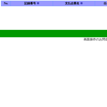
No.
記録番号
※
支払企業名
※
出
画面操作のお問