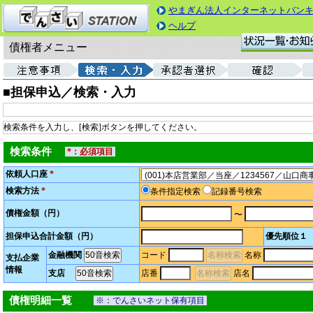
やまぎん法人インターネットバン
ヘルプ
債権者メニュー
■担保申込／検索・入力
検索条件を入力し、[検索]ボタンを押してください。
検索条件
*：必須項目
依頼人口座
*
検索方法
*
条件指定検索
記録番号検索
債権金額（円）
〜
担保申込合計金額（円）
優先順位１
金融機関
コード
名称
支払企業
情報
支店
店番
店名
債権明細一覧
※：でんさいネット保有項目