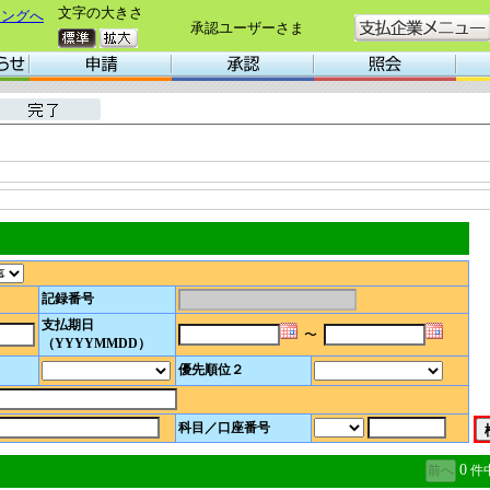
文字の大きさ
キングへ
承認ユーザーさま
記録番号
支払期日
〜
（YYYYMMDD）
優先順位２
科目／口座番号
0
件