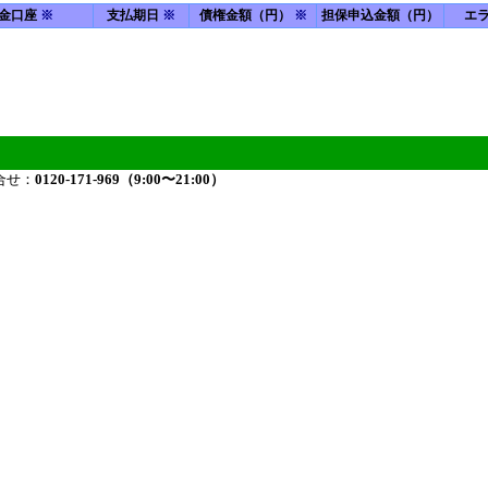
金口座
※
支払期日
※
債権金額（円）
※
担保申込金額（円）
エ
合せ：
0120-171-969（9:00〜21:00）