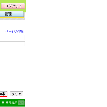
ページの印刷
0
0
中
‐
件表示