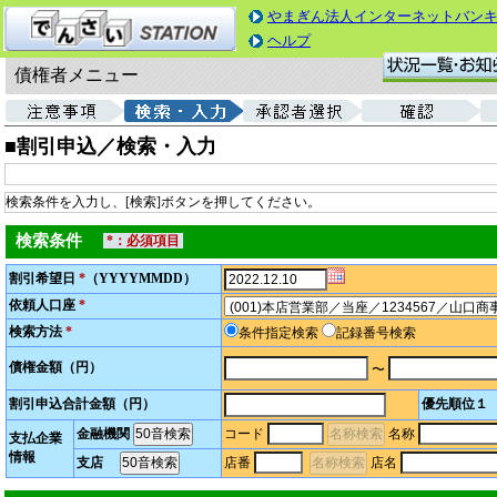
やまぎん法人インターネットバン
ヘルプ
債権者メニュー
■割引申込／検索・入力
検索条件を入力し、[検索]ボタンを押してください。
検索条件
*：必須項目
割引希望日
*
（YYYYMMDD）
依頼人口座
*
検索方法
*
条件指定検索
記録番号検索
債権金額（円）
〜
割引申込合計金額（円）
優先順位１
金融機関
コード
名称
支払企業
情報
支店
店番
店名