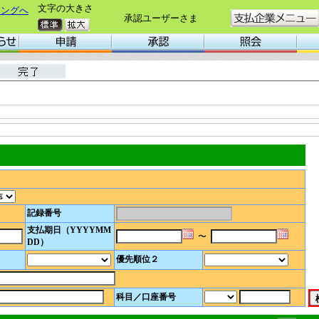
文字の大きさ
キングへ
承認ユーザーさま
記録番号
支払期日
（YYYYMM
〜
DD）
優先順位２
科目／口座番号