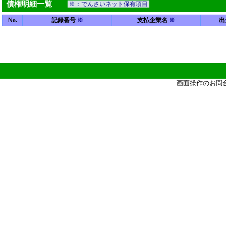
債権明細一覧
※：でんさいネット保有項目
No.
記録番号
※
支払企業名
※
出
画面操作のお問