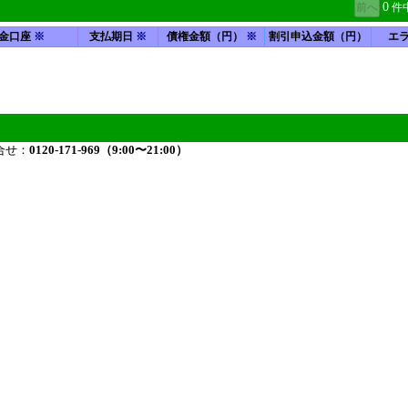
0
件
金口座
※
支払期日
※
債権金額（円）
※
割引申込金額（円）
エ
合せ：
0120-171-969（9:00〜21:00）