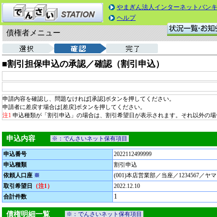
やまぎん法人インターネットバン
ヘルプ
債権者メニュー
■割引担保申込の承認／確認（割引申込）
申請内容を確認し、問題なければ[承認]ボタンを押してください。
申請者に差戻す場合は[差戻]ボタンを押してください。
注1
申込種類が「割引申込」の場合は、割引希望日が表示されます。それ以外の場
申込内容
※：でんさいネット保有項目
申込番号
2022112499999
申込種類
割引申込
依頼人口座
※
(001)本店営業部／当座／1234567／
取引希望日
（注1）
2022.12.10
1
合計件数
債権明細一覧
※：でんさいネット保有項目