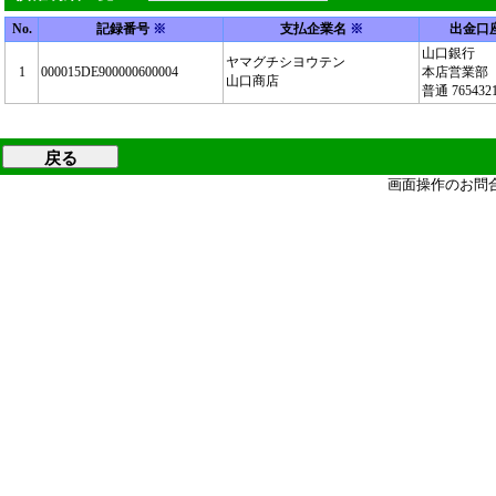
No.
記録番号
※
支払企業名
※
出金口
山口銀行
ヤマグチシヨウテン
1
000015DE900000600004
本店営業部
山口商店
普通 765432
画面操作のお問