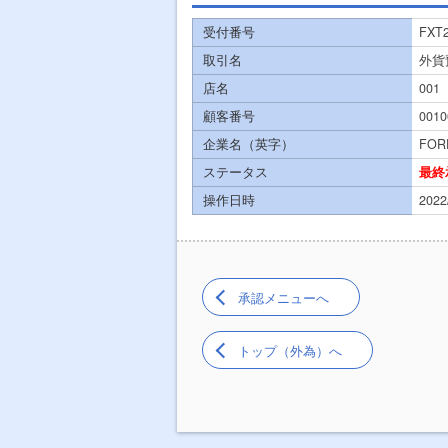
受付番号
FXT2
取引名
外貨
店名
001
顧客番号
0010
企業名（英字）
FOR
ステータス
最終
操作日時
2022
承認メニューへ
トップ（外為）へ