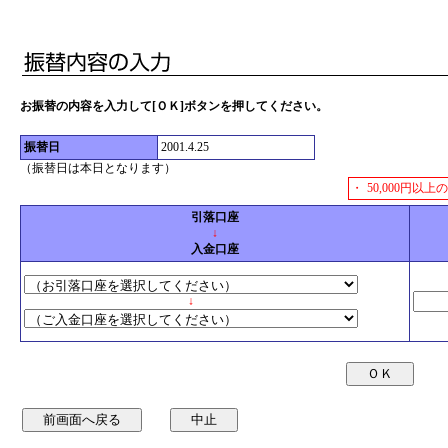
お振替の内容を入力して[ＯＫ]ボタンを押してください。
振替日
2001.4.25
（振替日は本日となります）
・
50,000円
引落口座
↓
入金口座
↓