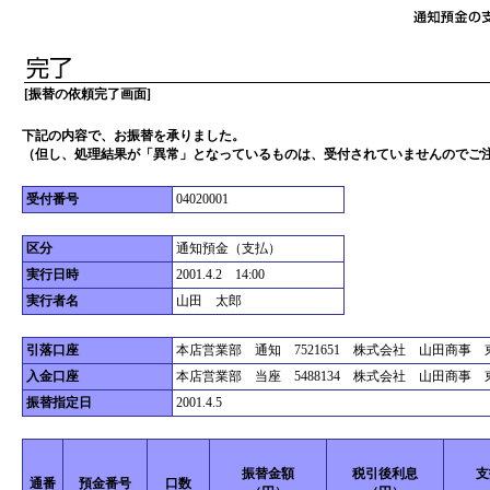
[振替の依頼完了画面]
下記の内容で、お振替を承りました。
（但し、処理結果が「異常」となっているものは、受付されていませんのでご
受付番号
04020001
区分
通知預金（支払）
実行日時
2001.4.2 14:00
実行者名
山田 太郎
引落口座
本店営業部 通知 7521651 株式会社 山田商事
入金口座
本店営業部 当座 5488134 株式会社 山田商事
振替指定日
2001.4.5
振替金額
税引後利息
支
通番
預金番号
口数