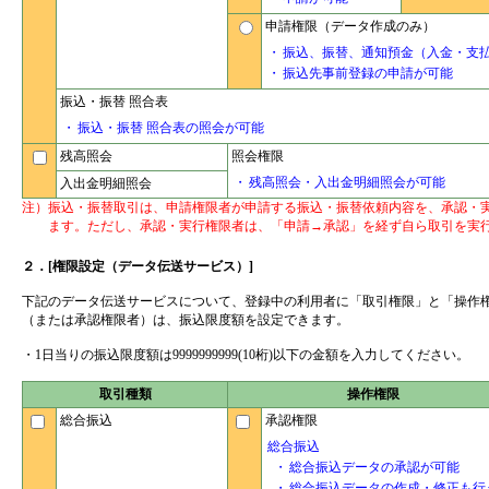
申請権限（データ作成のみ）
・
振込、振替、通知預金（入金・支
・
振込先事前登録の申請が可能
振込・振替 照合表
・
振込・振替 照合表の照会が可能
残高照会
照会権限
・
残高照会・入出金明細照会が可能
入出金明細照会
注）
振込・振替取引は、申請権限者が申請する振込・振替依頼内容を、承認・
ます。ただし、承認・実行権限者は、「申請→承認」を経ず自ら取引を実
２．[権限設定（データ伝送サービス）]
下記のデータ伝送サービスについて、登録中の利用者に「取引権限」と「操作
（または承認権限者）は、振込限度額を設定できます。
・1日当りの振込限度額は9999999999(10桁)以下の金額を入力してください。
取引種類
操作権限
総合振込
承認権限
総合振込
・
総合振込データの承認が可能
・
総合振込データの作成・修正も行