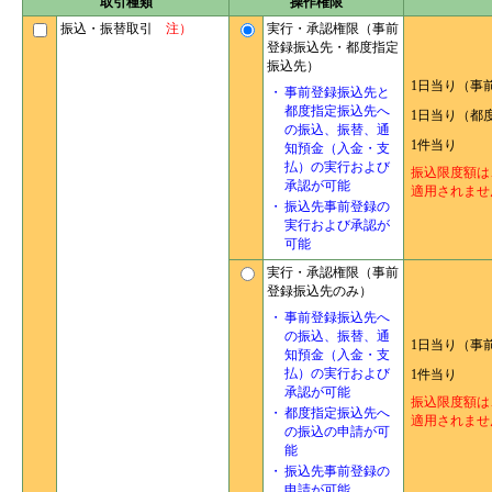
取引種類
操作権限
振込・振替取引
注）
実行・承認権限（事前
登録振込先・都度指定
振込先）
1日当り（事
・
事前登録振込先と
都度指定振込先へ
1日当り（都
の振込、振替、通
1件当り
知預金（入金・支
払）の実行および
振込限度額は
承認が可能
適用されませ
・
振込先事前登録の
実行および承認が
可能
実行・承認権限（事前
登録振込先のみ）
・
事前登録振込先へ
の振込、振替、通
1日当り（事
知預金（入金・支
払）の実行および
1件当り
承認が可能
振込限度額は
・
都度指定振込先へ
適用されませ
の振込の申請が可
能
・
振込先事前登録の
申請が可能