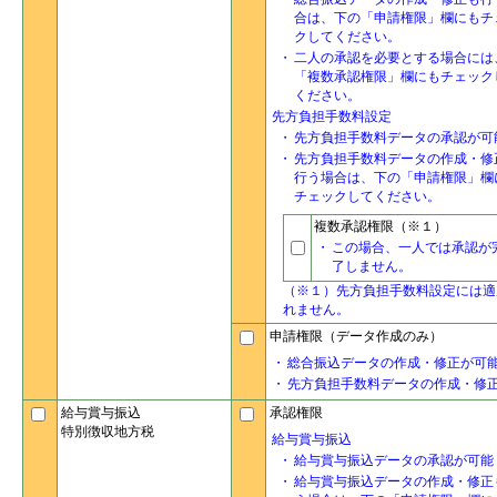
合は、下の「申請権限」欄にもチ
クしてください。
・
二人の承認を必要とする場合には
「複数承認権限」欄にもチェック
ください。
先方負担手数料設定
・
先方負担手数料データの承認が可
・
先方負担手数料データの作成・修
行う場合は、下の「申請権限」欄
チェックしてください。
複数承認権限（※１）
・
この場合、一人では承認が
了しません。
（※１）先方負担手数料設定には適
れません。
申請権限（データ作成のみ）
・
総合振込データの作成・修正が可
・
先方負担手数料データの作成・修
給与賞与振込
承認権限
特別徴収地方税
給与賞与振込
・
給与賞与振込データの承認が可能
・
給与賞与振込データの作成・修正