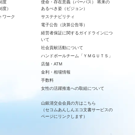
制度
使命・存在意義（パーパス） 将来の
制度）
あるべき姿（ビジョン）
トワーク
サステナビリティ
電子公告（決算公告等）
経営者保証に関するガイドラインにつ
いて
社会貢献活動について
ハンドボールチーム「ＹＭＧＵＴＳ」
店舗・ATM
金利・相場情報
手数料
女性の活躍推進への取組について
山銀清交会会員の方はこちら
（セコムあんしんエコ文書サービスの
ページにリンクします）