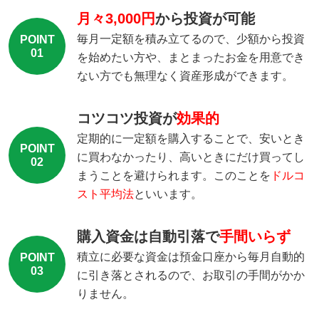
月々3,000円
から投資が可能
毎月一定額を積み立てるので、少額から投資
POINT
01
を始めたい方や、まとまったお金を用意でき
ない方でも無理なく資産形成ができます。
コツコツ投資が
効果的
定期的に一定額を購入することで、安いとき
POINT
に買わなかったり、高いときにだけ買ってし
02
まうことを避けられます。このことを
ドルコ
スト平均法
といいます。
購入資金は自動引落で
手間いらず
積立に必要な資金は預金口座から毎月自動的
POINT
03
に引き落とされるので、お取引の手間がかか
りません。